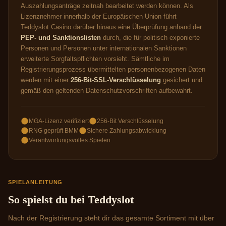
Auszahlungsanträge zeitnah bearbeitet werden können. Als
Lizenznehmer innerhalb der Europäischen Union führt
Teddyslot Casino darüber hinaus eine Überprüfung anhand der
PEP- und Sanktionslisten
durch, die für politisch exponierte
Personen und Personen unter internationalen Sanktionen
erweiterte Sorgfaltspflichten vorsieht. Sämtliche im
Registrierungsprozess übermittelten personenbezogenen Daten
werden mit einer
256-Bit-SSL-Verschlüsselung
gesichert und
gemäß den geltenden Datenschutzvorschriften aufbewahrt.
MGA-Lizenz verifiziert
256-Bit Verschlüsselung
RNG geprüft BMM
Sichere Zahlungsabwicklung
Verantwortungsvolles Spielen
SPIELANLEITUNG
So spielst du bei Teddyslot
Nach der Registrierung steht dir das gesamte Sortiment mit über