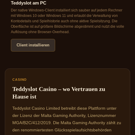
Teddyslot am PC
Der native Windows-Client installiert sich sauber auf jedem Rechner
mit Windows 10 oder Windows 11 und erlaubt die Verwaltung von
Kontodetails und Spielhistorie auch ohne aktive Spielsitzung. Die
Oberfläche ist auf größere Bildschirme abgestimmt und nutzt die volle
Auflösung ohne Browser-Overhead.
Client installieren
CASINO
Teddyslot Casino – wo Vertrauen zu
Hause ist
Teddyslot Casino Limited betreibt diese Plattform unter
der Lizenz der Malta Gaming Authority, Lizenznummer
MGA/B2C/412/2019. Die Malta Gaming Authority zählt zu
den renommiertesten Glücksspielaufsichtsbehörden