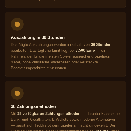
Auszahlung in 36 Stunden
Bestätigte Auszahlungen werden innerhalb von
36 Stunden
bearbeitet. Das tägliche Limit liegt bei
7.500 Euro
— ein
Rahmen, der für die meisten Spieler ausreichend Spielraum
bietet, ohne künstliche Wartezeiten oder versteckte
Bearbeitungsschritte einzubauen.
38 Zahlungsmethoden
Mit
38 verfügbaren Zahlungsmethoden
— darunter klassische
Bank- und Kreditkarten, E-Wallets sowie moderne Alternativen
— passt sich Teddyslot dem Spieler an, nicht umgekehrt. Der