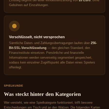
Einstieg beginnt bei einer Mindesteinzahlung von
20 Euro
, ohne
Gebühren auf Einzahlungen.
Verschlüsselt, nicht versprochen
Sämtliche Daten- und Zahlungsübertragungen laufen über
256-
Bit-SSL-Verschlüsselung
— den gleichen Standard, den
Finanzinstitute einsetzen. Persönliche und finanzielle
Informationen werden serverseitig segmentiert gespeichert,
sodass kein einzelner Zugriffspunkt alle Daten eines Spielers
offenlegt.
SPIELKUNDE
Was steckt hinter den Kategorien
Wer versteht, wie eine Spielkategorie funktioniert, trifft bessere
Entscheidungen am Tisch und an den Walzen. Die folgenden Karten