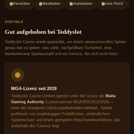
Favoriten
Neuheiten
Automaten
Live-Tisch
VORTEILE
Gut aufgehoben bei Teddyslot
Teddyslot Casino wurde gegründet, um einem anspruchsvollen Spieler
genau das zu geben, was zählt: nachprüfbare Sicherheit, eine
handverlesene Spielauswahl und ein Service, der sich nicht hetzt.
MGA-Lizenz seit 2019
Teddyslot Casino Limited operiert unter der Lizenz der
Malta
Gaming Authority
(Lizenznummer MGA/B2C/412/2019) —
einer der strengsten Glücksspielbehörden weltweit. Spieler
profitieren von unabhängigen Prüfpflichten, verbindlichem
Spielerschutz und einem geregelten Beschwerdeverfahren, das
außerhalb des Casinos liegt.