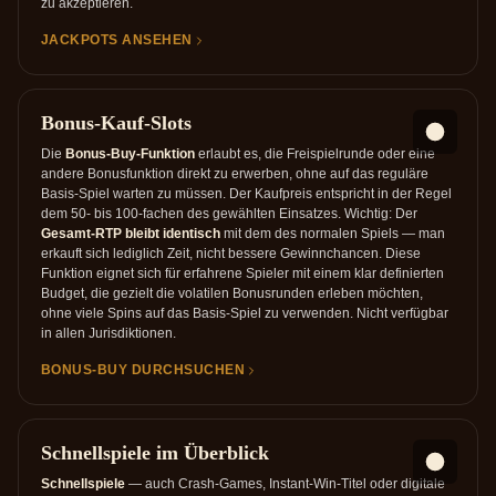
zu akzeptieren.
JACKPOTS ANSEHEN
Bonus-Kauf-Slots
Die
Bonus-Buy-Funktion
erlaubt es, die Freispielrunde oder eine
andere Bonusfunktion direkt zu erwerben, ohne auf das reguläre
Basis-Spiel warten zu müssen. Der Kaufpreis entspricht in der Regel
dem 50- bis 100-fachen des gewählten Einsatzes. Wichtig: Der
Gesamt-RTP bleibt identisch
mit dem des normalen Spiels — man
erkauft sich lediglich Zeit, nicht bessere Gewinnchancen. Diese
Funktion eignet sich für erfahrene Spieler mit einem klar definierten
Budget, die gezielt die volatilen Bonusrunden erleben möchten,
ohne viele Spins auf das Basis-Spiel zu verwenden. Nicht verfügbar
in allen Jurisdiktionen.
BONUS-BUY DURCHSUCHEN
Schnellspiele im Überblick
Schnellspiele
— auch Crash-Games, Instant-Win-Titel oder digitale