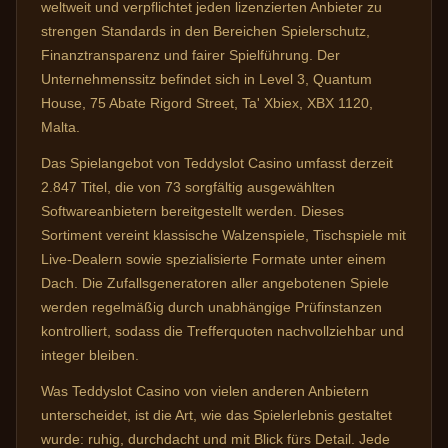
weltweit und verpflichtet jeden lizenzierten Anbieter zu
strengen Standards in den Bereichen Spielerschutz,
Finanztransparenz und fairer Spielführung. Der
Unternehmenssitz befindet sich in Level 3, Quantum
House, 75 Abate Rigord Street, Ta' Xbiex, XBX 1120,
Malta.
Das Spielangebot von Teddyslot Casino umfasst derzeit
2.847 Titel, die von 73 sorgfältig ausgewählten
Softwareanbietern bereitgestellt werden. Dieses
Sortiment vereint klassische Walzenspiele, Tischspiele mit
Live-Dealern sowie spezialisierte Formate unter einem
Dach. Die Zufallsgeneratoren aller angebotenen Spiele
werden regelmäßig durch unabhängige Prüfinstanzen
kontrolliert, sodass die Trefferquoten nachvollziehbar und
integer bleiben.
Was Teddyslot Casino von vielen anderen Anbietern
unterscheidet, ist die Art, wie das Spielerlebnis gestaltet
wurde: ruhig, durchdacht und mit Blick fürs Detail. Jede