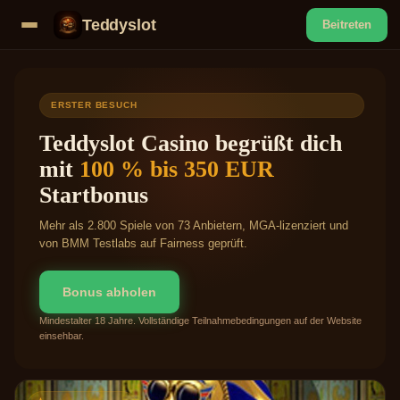
Teddyslot
Beitreten
ERSTER BESUCH
Teddyslot Casino begrüßt dich
mit
100 % bis 350 EUR
Startbonus
Mehr als 2.800 Spiele von 73 Anbietern, MGA-lizenziert und
von BMM Testlabs auf Fairness geprüft.
Bonus abholen
Mindestalter 18 Jahre. Vollständige Teilnahmebedingungen auf der Website
einsehbar.