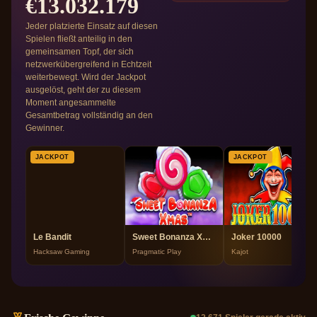
€13.032.179
Jeder platzierte Einsatz auf diesen
Spielen fließt anteilig in den
gemeinsamen Topf, der sich
netzwerkübergreifend in Echtzeit
weiterbewegt. Wird der Jackpot
ausgelöst, geht der zu diesem
Moment angesammelte
Gesamtbetrag vollständig an den
Gewinner.
JACKPOT
JACKPOT
Le Bandit
Sweet Bonanza Xmas
Joker 10000
Hacksaw Gaming
Pragmatic Play
Kajot