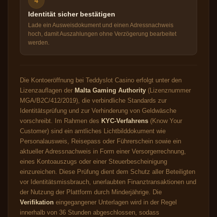
4
Identität sicher bestätigen
Lade ein Ausweisdokument und einen Adressnachweis
hoch, damit Auszahlungen ohne Verzögerung bearbeitet
werden.
Die Kontoeröffnung bei Teddyslot Casino erfolgt unter den
Lizenzauflagen der
Malta Gaming Authority
(Lizenznummer
MGA/B2C/412/2019), die verbindliche Standards zur
Identitätsprüfung und zur Verhinderung von Geldwäsche
vorschreibt. Im Rahmen des
KYC-Verfahrens
(Know Your
Customer) sind ein amtliches Lichtbilddokument wie
Personalausweis, Reisepass oder Führerschein sowie ein
aktueller Adressnachweis in Form einer Versorgerrechnung,
eines Kontoauszugs oder einer Steuerbescheinigung
einzureichen. Diese Prüfung dient dem Schutz aller Beteiligten
vor Identitätsmissbrauch, unerlaubten Finanztransaktionen und
der Nutzung der Plattform durch Minderjährige. Die
Verifikation
eingegangener Unterlagen wird in der Regel
innerhalb von 36 Stunden abgeschlossen, sodass