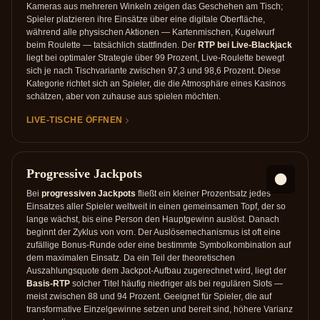
Kameras aus mehreren Winkeln zeigen das Geschehen am Tisch;
Spieler platzieren ihre Einsätze über eine digitale Oberfläche,
während alle physischen Aktionen — Kartenmischen, Kugelwurf
beim Roulette — tatsächlich stattfinden. Der
RTP bei Live-Blackjack
liegt bei optimaler Strategie über 99 Prozent, Live-Roulette bewegt
sich je nach Tischvariante zwischen 97,3 und 98,6 Prozent. Diese
Kategorie richtet sich an Spieler, die die Atmosphäre eines Kasinos
schätzen, aber von zuhause aus spielen möchten.
LIVE-TISCHE ÖFFNEN
Progressive Jackpots
Bei
progressiven Jackpots
fließt ein kleiner Prozentsatz jedes
Einsatzes aller Spieler weltweit in einen gemeinsamen Topf, der so
lange wächst, bis eine Person den Hauptgewinn auslöst. Danach
beginnt der Zyklus von vorn. Der Auslösemechanismus ist oft eine
zufällige Bonus-Runde oder eine bestimmte Symbolkombination auf
dem maximalen Einsatz. Da ein Teil der theoretischen
Auszahlungsquote dem Jackpot-Aufbau zugerechnet wird, liegt der
Basis-RTP
solcher Titel häufig niedriger als bei regulären Slots —
meist zwischen 88 und 94 Prozent. Geeignet für Spieler, die auf
transformative Einzelgewinne setzen und bereit sind, höhere Varianz